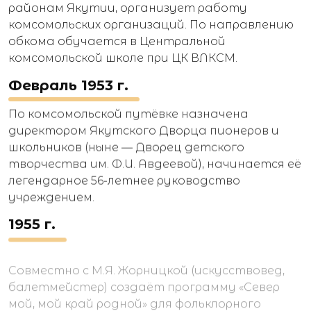
районам Якутии, организует работу
комсомольских организаций. По направлению
обкома обучается в Центральной
комсомольской школе при ЦК ВЛКСМ.
Февраль 1953 г.
По комсомольской путёвке назначена
директором Якутского Дворца пионеров и
школьников (ныне — Дворец детского
творчества им. Ф.И. Авдеевой), начинается её
легендарное 56-летнее руководство
учреждением.
1955 г.
Совместно с М.Я. Жорницкой (искусствовед,
балетмейстер) создаёт программу «Север
мой, мой край родной» для фольклорного